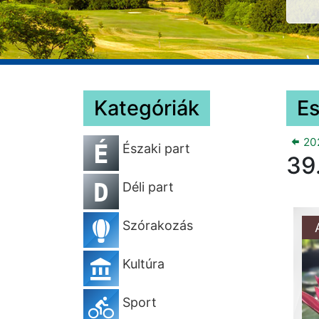
Kategóriák
E
202
É
Északi part
39
D
Déli part
Szórakozás
Kultúra
Sport