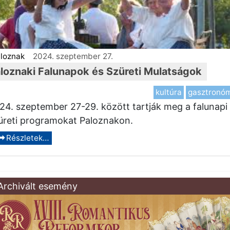
loznak
2024. szeptember 27.
loznaki Falunapok és Szüreti Mulatságok
kultúra
gasztronó
24. szeptember 27-29. között tartják meg a falunapi
üreti programokat Paloznakon.
Részletek…
Archivált esemény