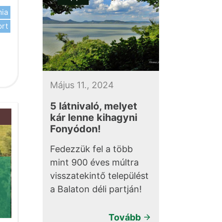
mia
ort
l
Május 11., 2024
5 látnivaló, melyet
kár lenne kihagyni
Fonyódon!
Fedezzük fel a több
mint 900 éves múltra
visszatekintő települést
a Balaton déli partján!
Tovább