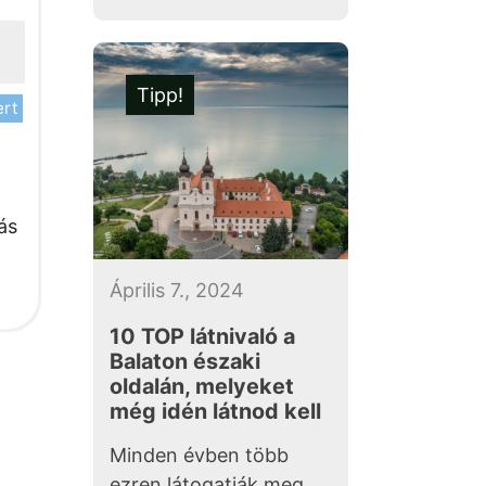
Tipp!
ert
ás
Április 7., 2024
10 TOP látnivaló a
Balaton északi
oldalán, melyeket
még idén látnod kell
Minden évben több
ezren látogatják meg