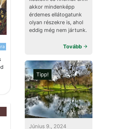
akkor mindenképp
érdemes ellátogatunk
olyan részekre is, ahol
eddig még nem jártunk.
Tovább
úra
s
ed
Tipp!
Június 9., 2024