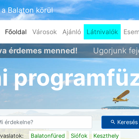
a Balaton körül
(current)
Főoldal
Városok
Ajánló
Látnivalók
Esem
ova érdemes menned!
Ugorjunk fej
ni programfü
Keresés
vaslatok:
Balatonfüred
Siófok
Keszthely