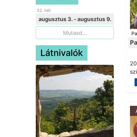
32
. hét
augusztus 3. - augusztus 9.
Mutasd…
Pa
Pa
Látnivalók
20
sz