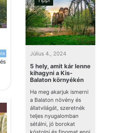
Tipp!
mia
Július 4., 2024
 és
5 hely, amit kár lenne
kihagyni a Kis-
Balaton környékén
Ha meg akarjuk ismerni
a Balaton növény és
állatvilágát, szeretnék
teljes nyugalomban
sétálni, jó borokat
kóstolni és finomat enni