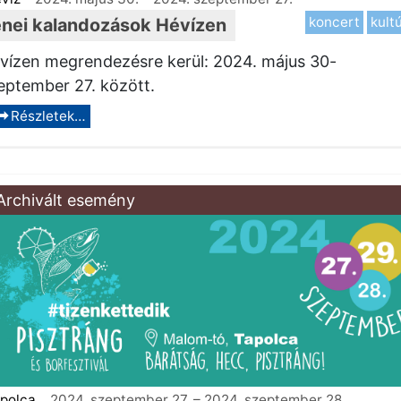
koncert
kult
nei kalandozások Hévízen
vízen megrendezésre kerül: 2024. május 30-
eptember 27. között.
Részletek…
Archivált esemény
polca
2024. szeptember 27.
–
2024. szeptember 28.