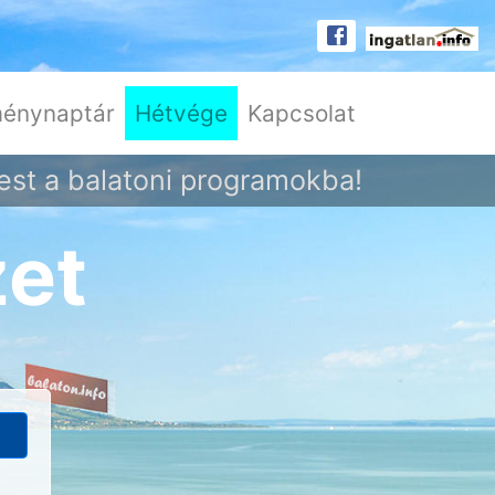
énynaptár
Hétvége
Kapcsolat
est a balatoni programokba!
zet