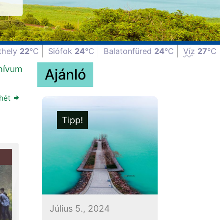
thely
22
°C
Siófok
24
°C
Balatonfüred
24
°C
Víz
27
°C
hívum
Ajánló
hét
Tipp!
Július 5., 2024