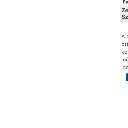
Ba
Ze
Sz
A 
ot
ko
mű
id