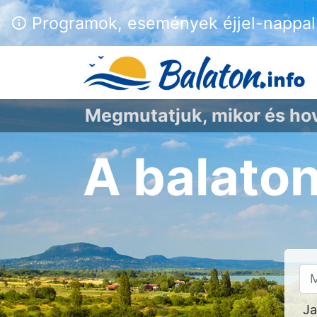
Programok, események éjjel-nappal 
Megmutatjuk, mikor és h
A balato
Ja