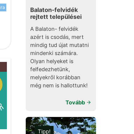
úra
Balaton-felvidék
rejtett települései
A Balaton- felvidék
azért is csodás, mert
mindig tud újat mutatni
mindenki számára.
Olyan helyeket is
felfedezhetünk,
melyekről korábban
még nem is hallottunk!
Tovább
Tipp!