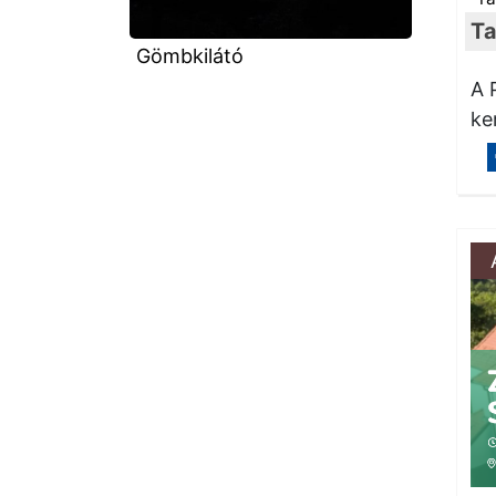
Ta
Gömbkilátó
A 
ke