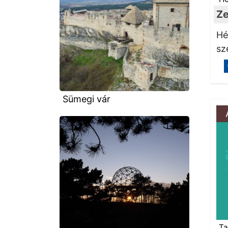
Ze
Hé
sz
Sümegi vár
Ta