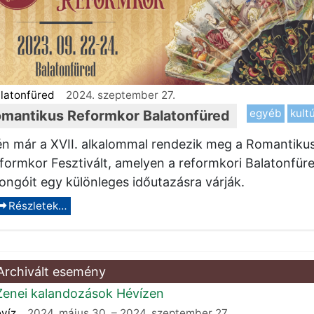
latonfüred
2024. szeptember 27.
egyéb
kult
mantikus Reformkor Balatonfüred
én már a XVII. alkalommal rendezik meg a Romantiku
formkor Fesztivált, amelyen a reformkori Balatonfür
jongóit egy különleges időutazásra várják.
Részletek…
Archivált esemény
víz
2024. május 30.
–
2024. szeptember 27.