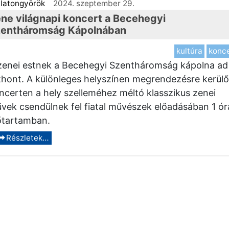
latongyörök
2024. szeptember 29.
ne világnapi koncert a Becehegyi
entháromság Kápolnában
kultúra
konc
zenei estnek a Becehegyi Szentháromság kápolna ad
thont. A különleges helyszínen megrendezésre kerülő
ncerten a hely szelleméhez méltó klasszikus zenei
vek csendülnek fel fiatal művészek előadásában 1 ór
őtartamban.
Részletek…