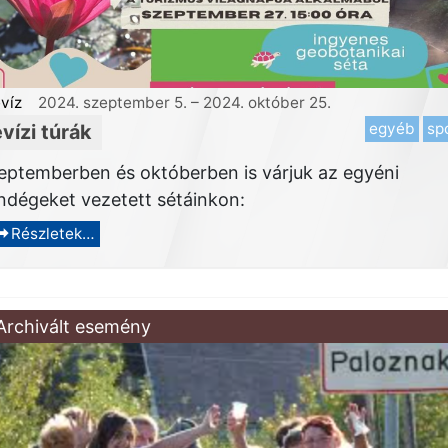
víz
2024. szeptember 5.
–
2024. október 25.
egyéb
sp
vízi túrák
eptemberben és októberben is várjuk az egyéni
ndégeket vezetett sétáinkon:
Részletek…
Archivált esemény