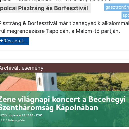
gasztronó
polcai Pisztráng és Borfesztivál
sp
Pisztráng & Borfesztivál már tizenegyedik alkalomma
rül megrendezésre Tapolcán, a Malom-tó partján.
Részletek…
Archivált esemény