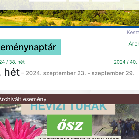
Kesz
Arc
seménynaptár
4 / 38. hét
2024 / 40. 
. hét
– 2024. szeptember 23. - szeptember 29.
Archivált esemény