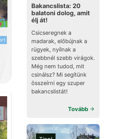
Bakancslista: 20
balatoni dolog, amit
élj át!
Csicseregnek a
ort
madarak, előbújnak a
rügyek, nyílnak a
szebbnél szebb virágok.
Még nem tudod, mit
csinálsz? Mi segítünk
összeírni egy szuper
bakancslistát!
Tovább