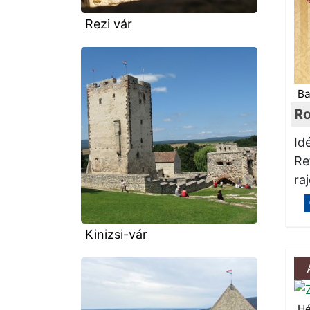
Rezi vár
Ba
Ro
Id
Re
ra
Kinizsi-vár
Hé