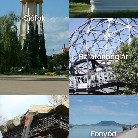
Siófok
Balatonboglár
Fonyód