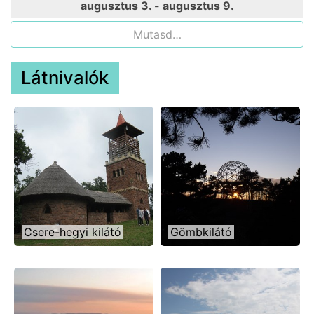
augusztus 3. - augusztus 9.
Mutasd…
Látnivalók
Csere-hegyi kilátó
Gömbkilátó