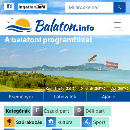
A balatoni programfüzet
Keszthely
23
°C
Siófok
26
°C
Víz
26
°C
Események
Látnivalók
Ajánló
É
D
Kategóriák
Északi part
Déli part
Szórakozás
Kultúra
Sport