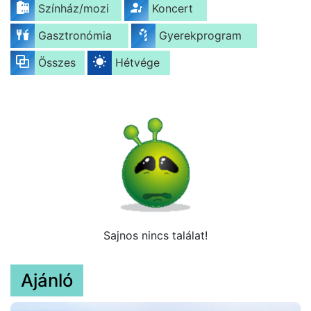
Színház/mozi
Koncert
Gasztronómia
Gyerekprogram
Összes
Hétvége
Sajnos nincs találat!
Ajánló