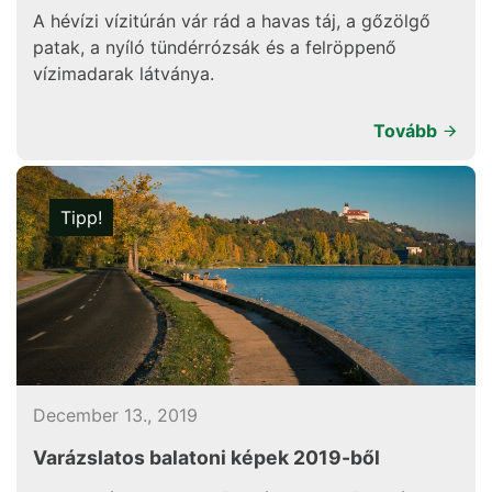
A hévízi vízitúrán vár rád a havas táj, a gőzölgő
patak, a nyíló tündérrózsák és a felröppenő
vízimadarak látványa.
Tovább
Tipp!
December 13., 2019
Varázslatos balatoni képek 2019-ből