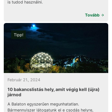
is tudod használni.
Tovább
Tipp!
Február 21., 2024
10 bakancslistás hely, amit végig kell (újra)
járnod
A Balaton egyszerűen megunhatatlan.
Bármennyiszer látogatunk el e csodás helyre,