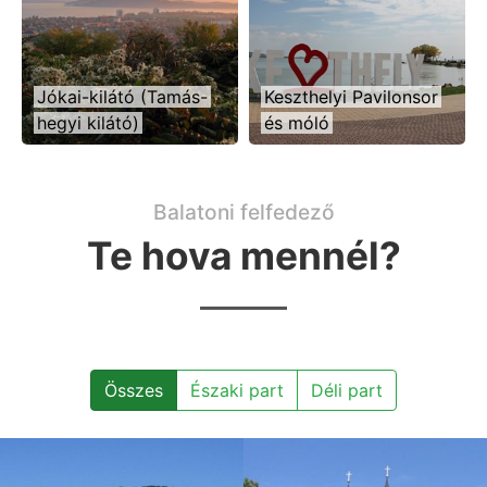
Jókai-kilátó (Tamás-
Keszthelyi Pavilonsor
hegyi kilátó)
és móló
Balatoni felfedező
Te hova mennél?
Összes
Északi part
Déli part