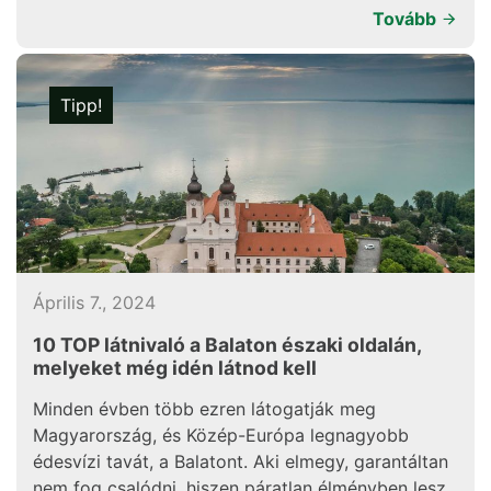
Tovább
Tipp!
Április 7., 2024
10 TOP látnivaló a Balaton északi oldalán,
melyeket még idén látnod kell
Minden évben több ezren látogatják meg
Magyarország, és Közép-Európa legnagyobb
édesvízi tavát, a Balatont. Aki elmegy, garantáltan
nem fog csalódni, hiszen páratlan élményben lesz