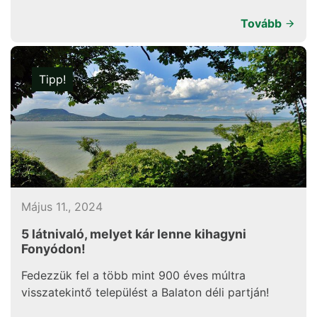
Tovább
Tipp!
Május 11., 2024
5 látnivaló, melyet kár lenne kihagyni
Fonyódon!
Fedezzük fel a több mint 900 éves múltra
visszatekintő települést a Balaton déli partján!