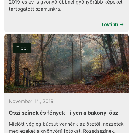
2019-es év is gyönyörűbbnél gyönyörűbb képeket
tartogatott számunkra.
Tovább
Tipp!
November 14., 2019
Őszi színek és fények - ilyen a bakonyi ősz
Mielőtt végleg búcsút vennénk az ősztől, nézzétek
meg ezeket a gyönyörű fotókat! Rozsdaszínek,