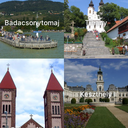
Badacsonytomaj
Tihany
Keszthely