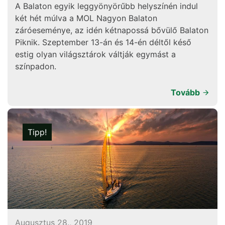
A Balaton egyik leggyönyörűbb helyszínén indul
két hét múlva a MOL Nagyon Balaton
záróeseménye, az idén kétnapossá bővülő Balaton
Piknik. Szeptember 13-án és 14-én déltől késő
estig olyan világsztárok váltják egymást a
színpadon.
Tovább
Tipp!
Augusztus 28., 2019