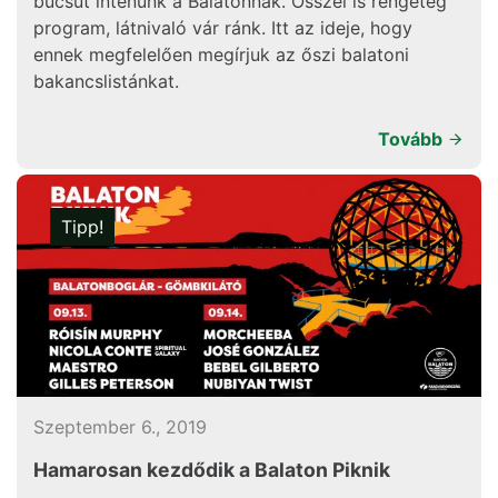
búcsút intenünk a Balatonnak. Ősszel is rengeteg
program, látnivaló vár ránk. Itt az ideje, hogy
ennek megfelelően megírjuk az őszi balatoni
bakancslistánkat.
Tovább
Tipp!
Szeptember 6., 2019
Hamarosan kezdődik a Balaton Piknik