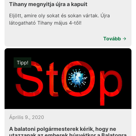
Tihany megnyitja újra a kapuit
Eljött, amire oly sokat és sokan vártak. Újra
látogatható Tihany május 4-től!
Tovább
Tipp!
Április 9., 2020
A balatoni polgármesterek kérik, hogy ne
utazzanak az emberek húsvétkor a Balatonra