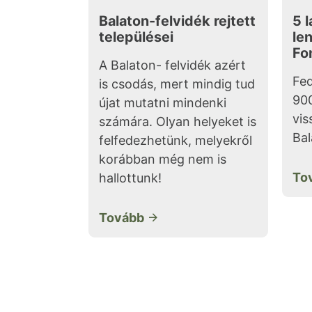
Balaton-felvidék rejtett
5 l
települései
le
Fo
A Balaton- felvidék azért
Fed
is csodás, mert mindig tud
900
újat mutatni mindenki
vis
számára. Olyan helyeket is
Bal
felfedezhetünk, melyekről
korábban még nem is
To
hallottunk!
Tovább