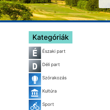
Kategóriák
É
Északi part
D
Déli part
Szórakozás
Kultúra
Sport