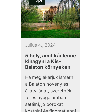
Tipp!
Július 4., 2024
5 hely, amit kár lenne
kihagyni a Kis-
Balaton környékén
Ha meg akarjuk ismerni
a Balaton növény és
állatvilágát, szeretnék
teljes nyugalomban
sétálni, jó borokat
kóstolni és finomat enni