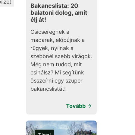
örzet
Bakancslista: 20
balatoni dolog, amit
élj át!
Csicseregnek a
madarak, előbújnak a
rügyek, nyílnak a
szebbnél szebb virágok.
Még nem tudod, mit
csinálsz? Mi segítünk
összeírni egy szuper
bakancslistát!
Tovább