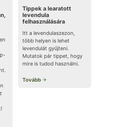
Tippek a learatott
án,
levendula
felhasználására
Itt a levendulaszezon,
ren
több helyen is lehet
levendulát gyűjteni.
p-
Mutatok pár tippet, hogy
mire is tudod használni.
nt.
Tovább
en
z
!