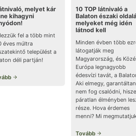
átnivaló, melyet kár
10 TOP látnivaló a
nne kihagyni
Balaton északi oldal
nyódon!
melyeket még idén
látnod kell
ezzük fel a több mint
Minden évben több ez
 éves múltra
látogatják meg
szatekintő települést a
Magyarország, és Közé
aton déli partján!
Európa legnagyobb
édesvízi tavát, a Balato
vább
Aki elmegy, garantáltan
nem fog csalódni, hisz
páratlan élményben les
része. Hova érdemes
menni? Mi megmutatjuk
Tovább