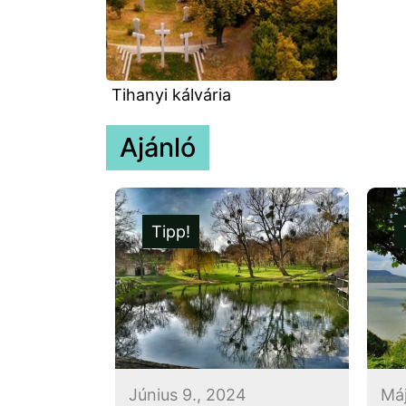
Tihanyi kálvária
Ajánló
Tipp!
Június 9., 2024
Máj