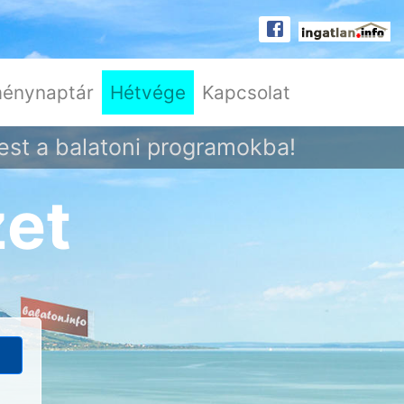
énynaptár
Hétvége
Kapcsolat
est a balatoni programokba!
zet