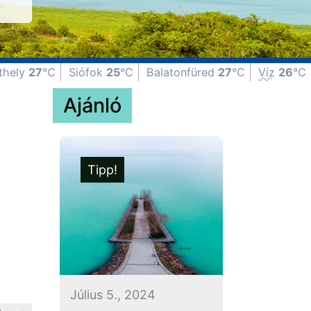
thely
27
°C
Siófok
25
°C
Balatonfüred
27
°C
Víz
26
°C
Ajánló
Tipp!
Július 5., 2024