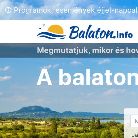
Programok, események éjjel-nappal 
Megmutatjuk, mikor és h
A balato
Ja