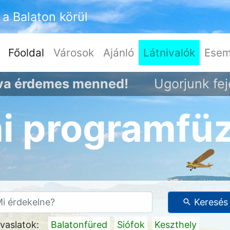
a Balaton körül
(current)
Főoldal
Városok
Ajánló
Látnivalók
Esem
ova érdemes menned!
Ugorjunk fej
ni programfü
Keresés
vaslatok:
Balatonfüred
Siófok
Keszthely