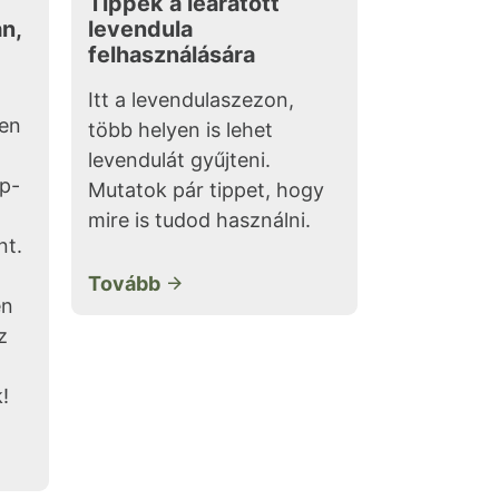
Tippek a learatott
án,
levendula
felhasználására
Itt a levendulaszezon,
ren
több helyen is lehet
levendulát gyűjteni.
p-
Mutatok pár tippet, hogy
mire is tudod használni.
nt.
Tovább
en
z
!