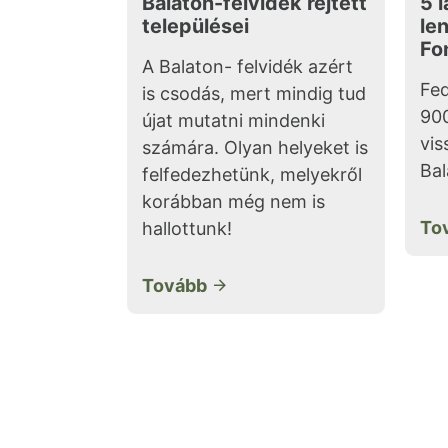
Balaton-felvidék rejtett
5 l
települései
le
Fo
A Balaton- felvidék azért
Fed
is csodás, mert mindig tud
900
újat mutatni mindenki
vis
számára. Olyan helyeket is
Bal
felfedezhetünk, melyekről
korábban még nem is
To
hallottunk!
Tovább