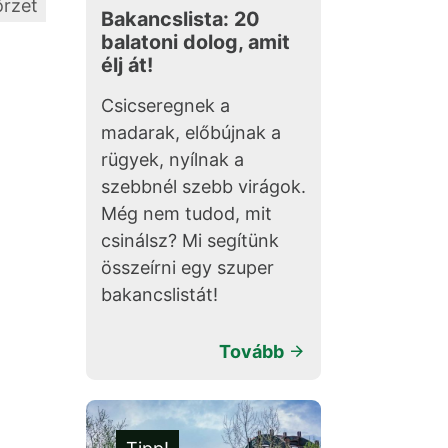
örzet
Bakancslista: 20
balatoni dolog, amit
élj át!
Csicseregnek a
madarak, előbújnak a
rügyek, nyílnak a
szebbnél szebb virágok.
Még nem tudod, mit
csinálsz? Mi segítünk
összeírni egy szuper
bakancslistát!
Tovább