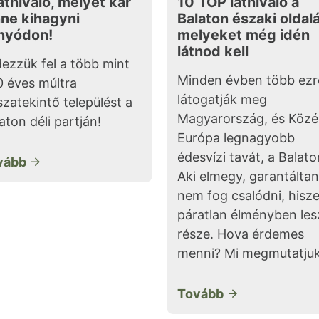
átnivaló, melyet kár
10 TOP látnivaló a
nne kihagyni
Balaton északi oldal
nyódon!
melyeket még idén
látnod kell
ezzük fel a több mint
Minden évben több ez
 éves múltra
látogatják meg
szatekintő települést a
Magyarország, és Közé
aton déli partján!
Európa legnagyobb
édesvízi tavát, a Balato
vább
Aki elmegy, garantáltan
nem fog csalódni, hisz
páratlan élményben les
része. Hova érdemes
menni? Mi megmutatjuk
Tovább