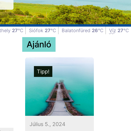
thely
27
°C
Siófok
27
°C
Balatonfüred
26
°C
Víz
27
°C
Ajánló
Tipp!
Július 5., 2024