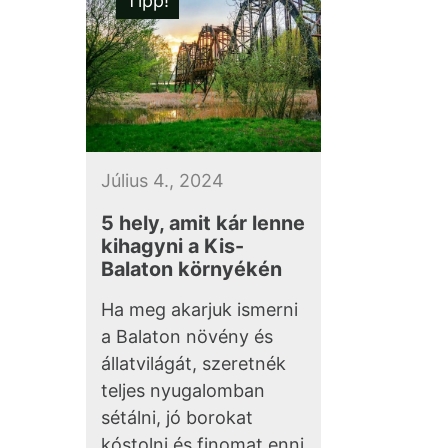
Tipp!
Július 4., 2024
5 hely, amit kár lenne
kihagyni a Kis-
Balaton környékén
Ha meg akarjuk ismerni
a Balaton növény és
állatvilágát, szeretnék
teljes nyugalomban
sétálni, jó borokat
kóstolni és finomat enni