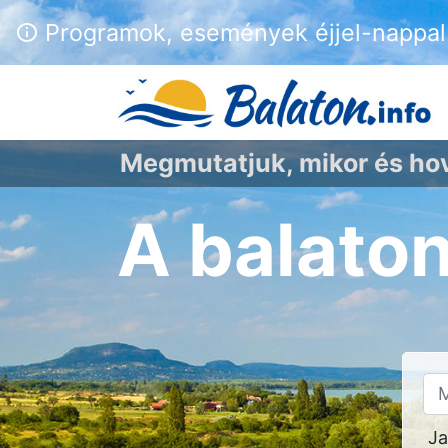
Programok, események éjjel-nappal 
Megmutatjuk, mikor és h
A balato
Ja