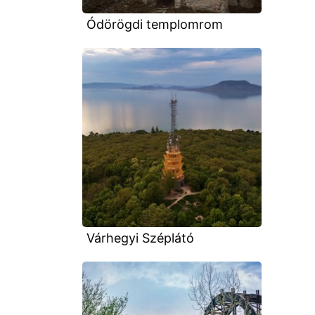
Ódörögdi templomrom
Várhegyi Széplátó