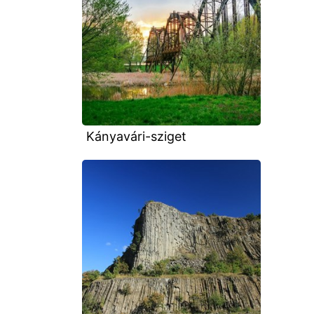
Kányavári-sziget