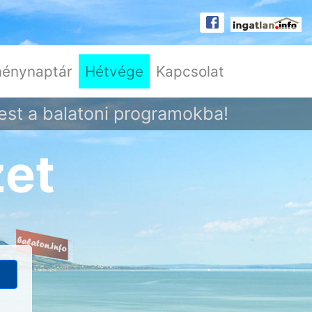
énynaptár
Hétvége
Kapcsolat
est a balatoni programokba!
zet