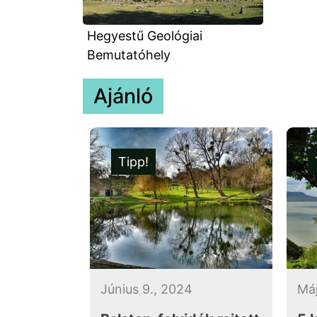
Hegyestű Geológiai
Bemutatóhely
Ajánló
Tipp!
Június 9., 2024
Máj