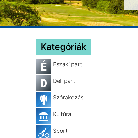
Kategóriák
É
Északi part
D
Déli part
Szórakozás
Kultúra
Sport