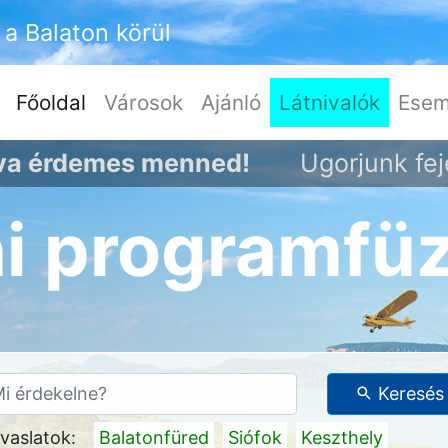
a Balaton körül
(current)
Főoldal
Városok
Ajánló
Látnivalók
Esem
ova érdemes menned!
Ugorjunk fej
ni programfü
Keresés
vaslatok:
Balatonfüred
Siófok
Keszthely