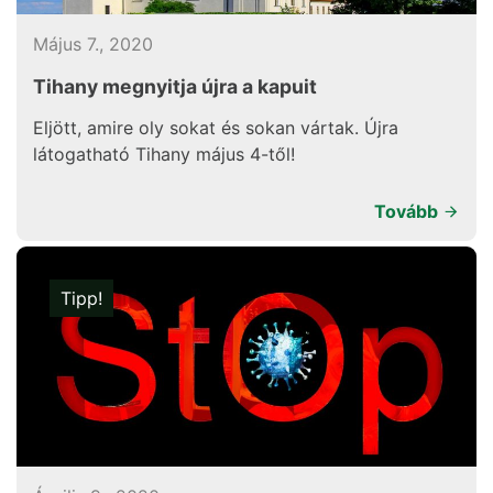
Május 7., 2020
Tihany megnyitja újra a kapuit
Eljött, amire oly sokat és sokan vártak. Újra
látogatható Tihany május 4-től!
Tovább
Tipp!