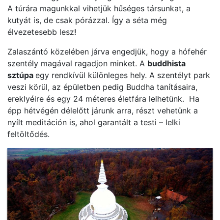
A túrára magunkkal vihetjük hűséges társunkat, a
kutyát is, de csak pórázzal. Így a séta még
élvezetesebb lesz!
Zalaszántó közelében járva engedjük, hogy a hófehér
szentély magával ragadjon minket. A
buddhista
sztúpa
egy rendkívül különleges hely. A szentélyt park
veszi körül, az épületben pedig
Buddha tanításaira,
ereklyéire és egy 24 méteres életfára lelhetünk. Ha
épp hétvégén
délelőtt járunk arra, részt vehetünk a
nyílt meditáción is, ahol garantált a testi – lelki
feltöltődés.