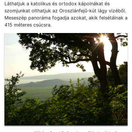
Láthatjuk a katolikus és ortodox kápolnákat és
szomjunkat olthatjuk az Oroszlánfejű-kút lágy vizéből.
Meseszép panoráma fogadja azokat, akik felsétálnak a
415 méteres csúcsra.