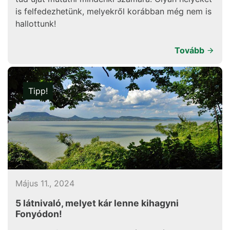
is felfedezhetünk, melyekről korábban még nem is
hallottunk!
Tovább
Tipp!
Május 11., 2024
5 látnivaló, melyet kár lenne kihagyni
Fonyódon!