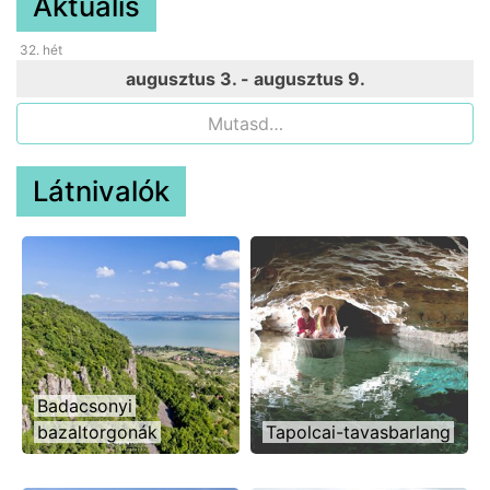
Aktuális
32
. hét
augusztus 3. - augusztus 9.
Mutasd…
Látnivalók
Badacsonyi
bazaltorgonák
Tapolcai-tavasbarlang