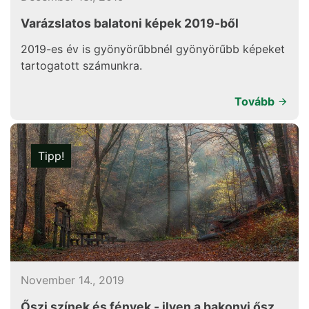
Varázslatos balatoni képek 2019-ből
2019-es év is gyönyörűbbnél gyönyörűbb képeket
tartogatott számunkra.
Tovább
Tipp!
November 14., 2019
Őszi színek és fények - ilyen a bakonyi ősz