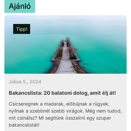
Ajánló
Tipp!
Július 5., 2024
Bakancslista: 20 balatoni dolog, amit élj át!
Csicseregnek a madarak, előbújnak a rügyek,
nyílnak a szebbnél szebb virágok. Még nem tudod,
mit csinálsz? Mi segítünk összeírni egy szuper
bakancslistát!