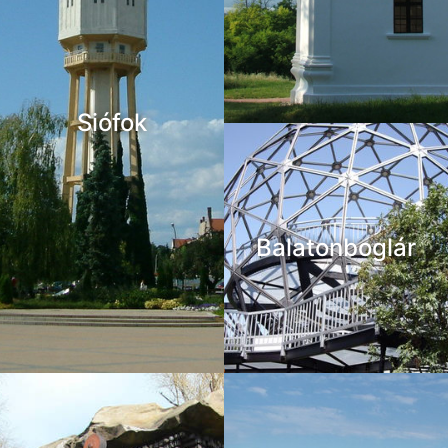
Siófok
Balatonboglár