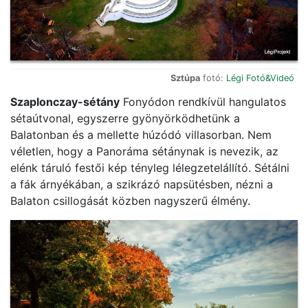
Sztúpa
fotó:
Légi Fotó&Videó
Szaplonczay-sétány
Fonyódon rendkívül hangulatos
sétaútvonal, egyszerre gyönyörködhetünk a
Balatonban és a mellette húzódó villasorban. Nem
véletlen, hogy a Panoráma sétánynak is nevezik, az
elénk táruló festői kép tényleg lélegzetelállító. Sétálni
a fák árnyékában, a szikrázó napsütésben, nézni a
Balaton csillogását közben nagyszerű élmény.