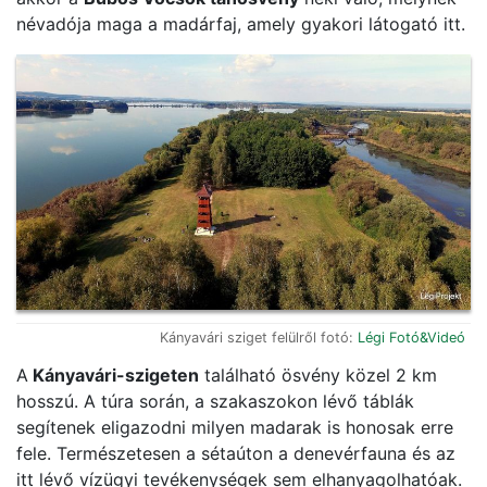
névadója maga a madárfaj, amely gyakori látogató itt.
Kányavári sziget felülről fotó:
Légi Fotó&Videó
A
Kányavári-szigeten
található ösvény közel 2 km
hosszú. A túra során, a szakaszokon lévő táblák
segítenek eligazodni milyen madarak is honosak erre
fele. Természetesen a sétaúton a denevérfauna és az
itt lévő vízügyi tevékenységek sem elhanyagolhatóak.