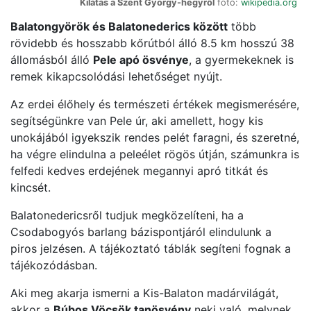
Kilátás a Szent György-hegyről
fotó:
wikipedia.org
Balatongyörök és Balatonederics között
több
rövidebb és hosszabb kőrútból álló 8.5 km hosszú 38
állomásból álló
Pele apó ösvénye
, a gyermekeknek is
remek kikapcsolódási lehetőséget nyújt.
Az erdei élőhely és természeti értékek megismerésére,
segítségünkre van Pele úr, aki amellett, hogy kis
unokájából igyekszik rendes pelét faragni, és szeretné,
ha végre elindulna a peleélet rögös útján, számunkra is
felfedi kedves erdejének megannyi apró titkát és
kincsét.
Balatonedericsről tudjuk megközelíteni, ha a
Csodabogyós barlang bázispontjáról elindulunk a
piros jelzésen. A tájékoztató táblák segíteni fognak a
tájékozódásban.
Aki meg akarja ismerni a Kis-Balaton madárvilágát,
akkor a
Búbos Vöcsök tanösvény
neki való, melynek