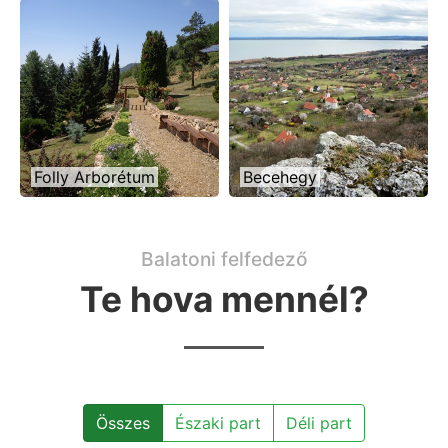
Folly Arborétum
Becehegy
Balatoni felfedező
Te hova mennél?
Összes
Északi part
Déli part