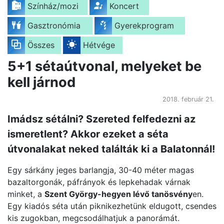
Színház/mozi
Koncert
Gasztronómia
Gyerekprogram
Összes
Hétvége
5+1 sétaútvonal, melyeket be
kell járnod
2018. február 21.
Imádsz sétálni? Szereted felfedezni az
ismeretlent? Akkor ezeket a séta
útvonalakat neked találták ki a Balatonnál!
Egy sárkány jeges barlangja, 30-40 méter magas
bazaltorgonák, páfrányok és lepkehadak várnak
minket, a
Szent György-hegyen lévő tanösvény
en.
Egy kiadós séta után piknikezhetünk eldugott, csendes
kis zugokban, megcsodálhatjuk a panorámát.