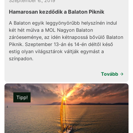
Szeptember 6., 2019
Hamarosan kezdődik a Balaton Piknik
A Balaton egyik leggyönyörűbb helyszínén indul
két hét múlva a MOL Nagyon Balaton
záróeseménye, az idén kétnapossá bővülő Balaton
Piknik. Szeptember 13-án és 14-én déltől késő
estig olyan világsztárok váltják egymást a
színpadon.
Tovább
Tipp!