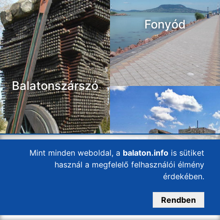
Fonyód
Balatonszárszó
Szigliget
Mint minden weboldal, a
balaton.info
is sütiket
használ a megfelelő felhasználói élmény
érdekében.
Rendben