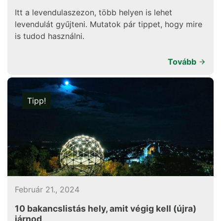
Itt a levendulaszezon, több helyen is lehet
levendulát gyűjteni. Mutatok pár tippet, hogy mire
is tudod használni.
Tovább
Tipp!
Február 21., 2024
10 bakancslistás hely, amit végig kell (újra)
járnod