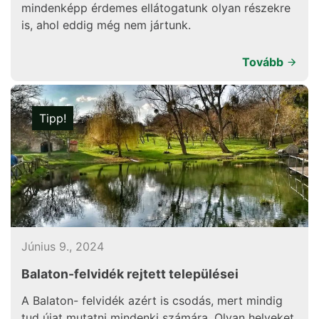
mindenképp érdemes ellátogatunk olyan részekre
is, ahol eddig még nem jártunk.
Tovább
Tipp!
Június 9., 2024
Balaton-felvidék rejtett települései
A Balaton- felvidék azért is csodás, mert mindig
tud újat mutatni mindenki számára. Olyan helyeket