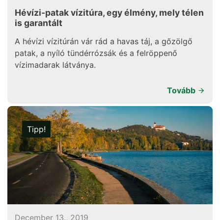
Hévízi-patak vízitúra, egy élmény, mely télen
is garantált
A hévízi vízitúrán vár rád a havas táj, a gőzölgő
patak, a nyíló tündérrózsák és a felröppenő
vízimadarak látványa.
Tovább
Tipp!
December 13., 2019