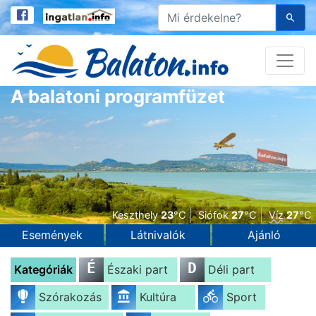
A balatoni programfüzet
Keszthely
23
°C
Siófok
27
°C
Víz
27
°C
Események
Látnivalók
Ajánló
É
D
Kategóriák
Északi part
Déli part
Szórakozás
Kultúra
Sport