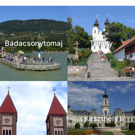
Badacsonytomaj
Tihany
Keszthely