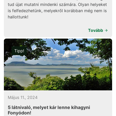
tud újat mutatni mindenki számára. Olyan helyeket
is felfedezhetünk, melyekről korábban még nem is
hallottunk!
Tovább
Tipp!
Május 11., 2024
5 látnivaló, melyet kár lenne kihagyni
Fonyódon!