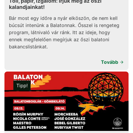
Toll, papír, izgalom: Írjuk meg az őszi
kalandjainkat!
Bár most egy időre a nyár elköszön, de nem kell
búcsút intenünk a Balatonnak. Ősszel is rengeteg
program, látnivaló vár ránk. Itt az ideje, hogy
ennek megfelelően megírjuk az őszi balatoni
bakancslistánkat.
Tovább
Tipp!