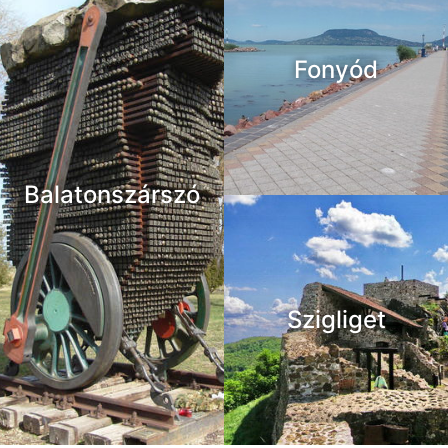
Fonyód
Balatonszárszó
Szigliget