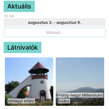
Aktuális
32
. hét
augusztus 3. - augusztus 9.
Mutasd…
Látnivalók
Fülöp-hegyi Millenniumi
Kőhegyi kilátó
kilátó