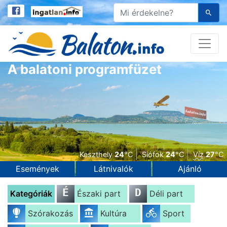
A balatoni programfüzet
Keszthely
24
°C
Siófok
24
°C
Víz
27
°C
Események
Látnivalók
Ajánló
É
D
Kategóriák
Északi part
Déli part
Szórakozás
Kultúra
Sport