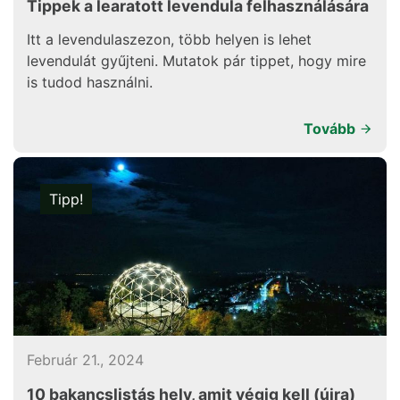
Tippek a learatott levendula felhasználására
Itt a levendulaszezon, több helyen is lehet
levendulát gyűjteni. Mutatok pár tippet, hogy mire
is tudod használni.
Tovább
Tipp!
Február 21., 2024
10 bakancslistás hely, amit végig kell (újra)