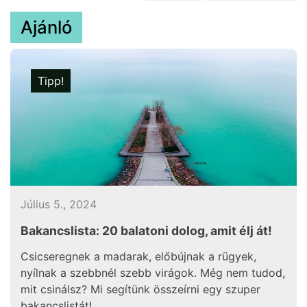
Ajánló
Tipp!
Július 5., 2024
Bakancslista: 20 balatoni dolog, amit élj át!
Csicseregnek a madarak, előbújnak a rügyek,
nyílnak a szebbnél szebb virágok. Még nem tudod,
mit csinálsz? Mi segítünk összeírni egy szuper
bakancslistát!