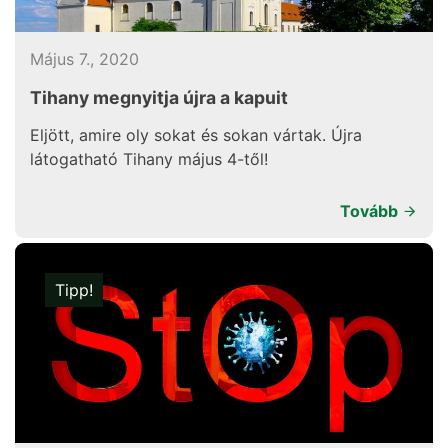
Május 7., 2020
Tihany megnyitja újra a kapuit
Eljött, amire oly sokat és sokan vártak. Újra
látogatható Tihany május 4-től!
Tovább
Tipp!