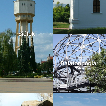
Siófok
Balatonboglár