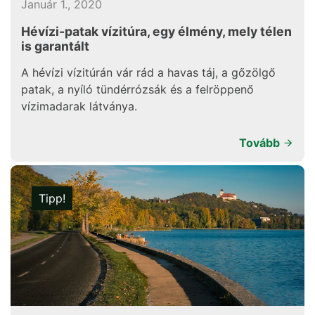
Január 1., 2020
Hévízi-patak vízitúra, egy élmény, mely télen
is garantált
A hévízi vízitúrán vár rád a havas táj, a gőzölgő
patak, a nyíló tündérrózsák és a felröppenő
vízimadarak látványa.
Tovább
Tipp!