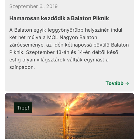
Szeptember 6., 2019
Hamarosan kezdődik a Balaton Piknik
A Balaton egyik leggyönyörűbb helyszínén indul
két hét múlva a MOL Nagyon Balaton
záróeseménye, az idén kétnapossá bővülő Balaton
Piknik. Szeptember 13-án és 14-én déltől késő
estig olyan világsztárok váltják egymást a
színpadon.
Tovább
Tipp!