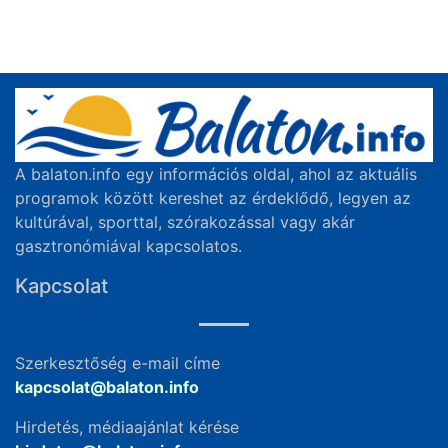
A balaton.info egy információs oldal, ahol az aktuális
programok között kereshet az érdeklődő, legyen az
kultúrával, sporttal, szórakozással vagy akár
gasztronómiával kapcsolatos.
Kapcsolat
Szerkesztőség e-mail címe
kapcsolat@balaton.info
Hirdetés, médiaajánlat kérése