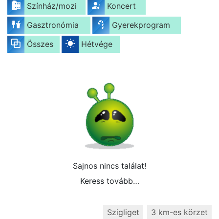
Színház/mozi
Koncert
Gasztronómia
Gyerekprogram
Összes
Hétvége
Sajnos nincs találat!
Keress tovább…
Szigliget
3 km-es körzet