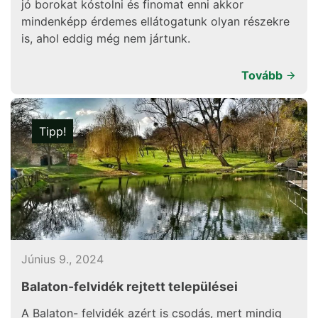
jó borokat kóstolni és finomat enni akkor
mindenképp érdemes ellátogatunk olyan részekre
is, ahol eddig még nem jártunk.
Tovább
Tipp!
Június 9., 2024
Balaton-felvidék rejtett települései
A Balaton- felvidék azért is csodás, mert mindig