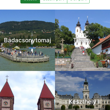
Badacsonytomaj
Tihany
Keszthely