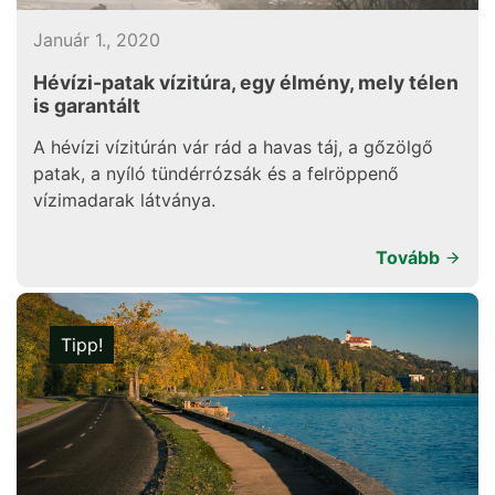
Január 1., 2020
Hévízi-patak vízitúra, egy élmény, mely télen
is garantált
A hévízi vízitúrán vár rád a havas táj, a gőzölgő
patak, a nyíló tündérrózsák és a felröppenő
vízimadarak látványa.
Tovább
Tipp!