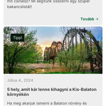
mit csinálsz? Mi segítünk összeírni egy szuper
bakancslistát!
Tovább
Tipp!
Július 4., 2024
5 hely, amit kár lenne kihagyni a Kis-Balaton
környékén
Ha meg akarjuk ismerni a Balaton növény és