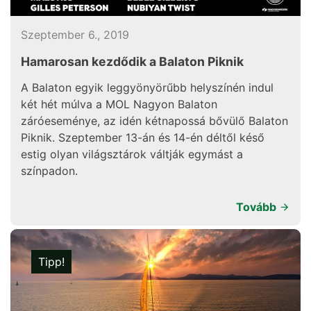
Szeptember 6., 2019
Hamarosan kezdődik a Balaton Piknik
A Balaton egyik leggyönyörűbb helyszínén indul
két hét múlva a MOL Nagyon Balaton
záróeseménye, az idén kétnapossá bővülő Balaton
Piknik. Szeptember 13-án és 14-én déltől késő
estig olyan világsztárok váltják egymást a
színpadon.
Tovább
Tipp!