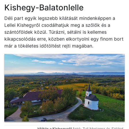
Kishegy-Balatonlelle
Déli part egyik legszebb kilátását mindenképpen a
Lellei Kishegyről csodálhatjuk meg a szőlők és a
szántóföldek közül. Túrázni, sétálni is kellemes
kikapcsolódás erre, közben elkortyolni egy finom bort
már a tökéletes időtöltést rejti magában.
kilátás a Kishegyről
fotó: Tuli Marianna és Szilárd