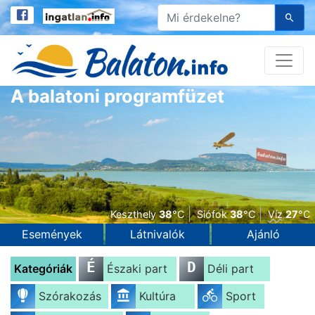
A balatoni programfüzet
Keszthely
38
°C
Siófok
38
°C
Víz
27
°C
Események
Látnivalók
Ajánló
É
D
Kategóriák
Északi part
Déli part
Szórakozás
Kultúra
Sport