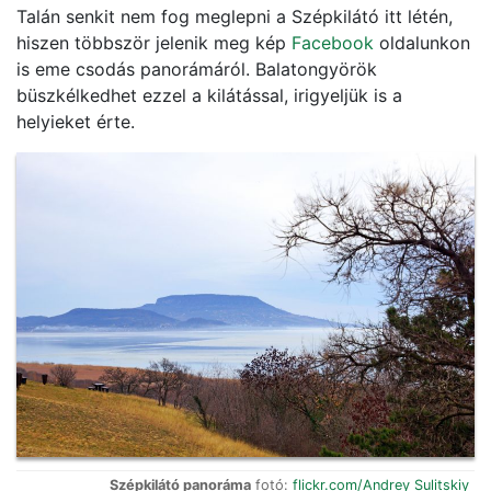
Talán senkit nem fog meglepni a Szépkilátó itt létén,
hiszen többször jelenik meg kép
Facebook
oldalunkon
is eme csodás panorámáról. Balatongyörök
büszkélkedhet ezzel a kilátással, irigyeljük is a
helyieket érte.
Szépkilátó panoráma
fotó:
flickr.com/Andrey Sulitskiy