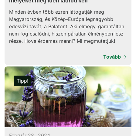
melyeket még idén látnod kell
Minden évben több ezren látogatják meg
Magyarország, és Közép-Európa legnagyobb
édesvízi tavát, a Balatont. Aki elmegy, garantáltan
nem fog csalódni, hiszen páratlan élményben lesz
része. Hova érdemes menni? Mi megmutatjuk!
Tovább
Tipp!
Február 28., 2024