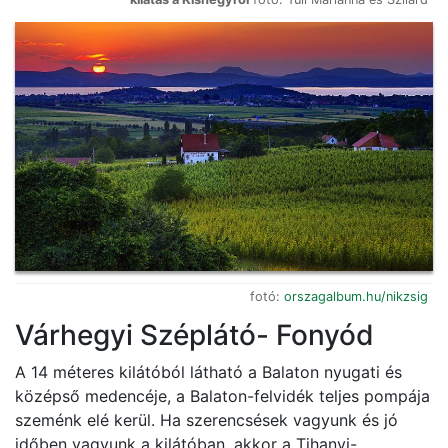
fotó:
orszagalbum.hu/nikzsig
Várhegyi Széplátó- Fonyód
A 14 méteres kilátóból látható a Balaton nyugati és
középső medencéje, a Balaton-felvidék teljes pompája
szeménk elé kerül. Ha szerencsések vagyunk és jó
időben vagyunk a kilátóban, akkor a Tihanyi-