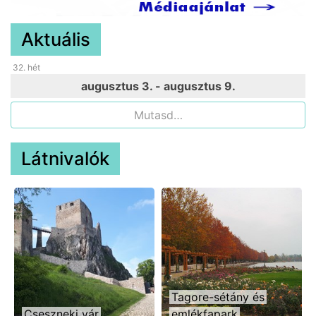
Aktuális
32
. hét
augusztus 3. - augusztus 9.
Mutasd…
Látnivalók
Tagore-sétány és
Cseszneki vár
emlékfapark