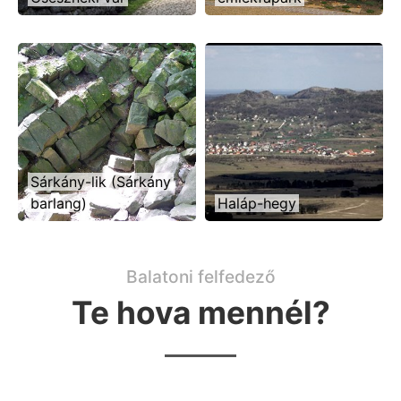
Sárkány-lik (Sárkány
barlang)
Haláp-hegy
Balatoni felfedező
Te hova mennél?