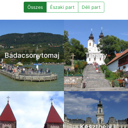
Összes
Északi part
Déli part
Badacsonytomaj
Tihany
Keszthely