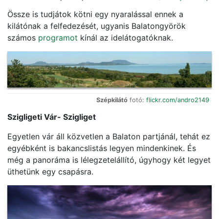
Össze is tudjátok kötni egy nyaralással ennek a
kilátónak a felfedezését, ugyanis Balatongyörök
számos
programot
kínál az idelátogatóknak.
Szépkilátó
fotó:
flickr.com/andro2149
Szigligeti Vár- Szigliget
Egyetlen vár áll közvetlen a Balaton partjánál, tehát ez
egyébként is bakancslistás legyen mindenkinek. És
még a panoráma is lélegzetelállító, úgyhogy két legyet
üthetünk egy csapásra.