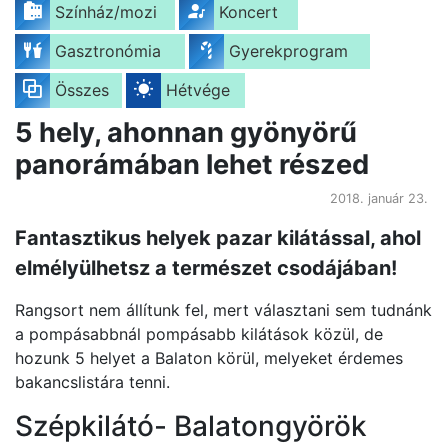
Színház/mozi
Koncert
Gasztronómia
Gyerekprogram
Összes
Hétvége
5 hely, ahonnan gyönyörű
panorámában lehet részed
2018. január 23.
Fantasztikus helyek pazar kilátással, ahol
elmélyülhetsz a természet csodájában!
Rangsort nem állítunk fel, mert választani sem tudnánk
a pompásabbnál pompásabb kilátások közül, de
hozunk 5 helyet a Balaton körül, melyeket érdemes
bakancslistára tenni.
Szépkilátó- Balatongyörök