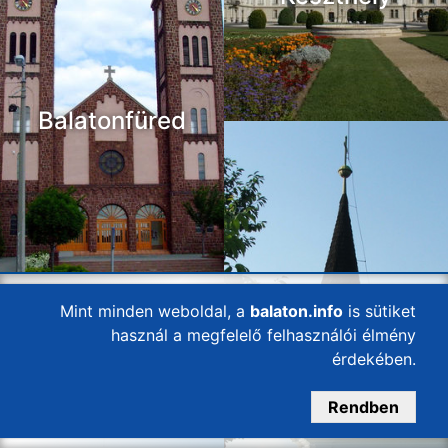
Balatonfüred
Mint minden weboldal, a
balaton.info
is sütiket
használ a megfelelő felhasználói élmény
érdekében.
Balatonlelle
Rendben