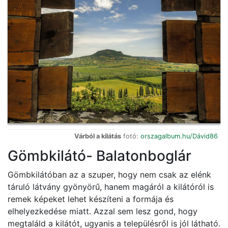
Várból a kilátás
fotó:
orszagalbum.hu/Dávid86
Gömbkilátó- Balatonboglár
Gömbkilátóban az a szuper, hogy nem csak az elénk
táruló látvány gyönyörű, hanem magáról a kilátóról is
remek képeket lehet készíteni a formája és
elhelyezkedése miatt. Azzal sem lesz gond, hogy
megtaláld a kilátót, ugyanis a településről is jól látható.