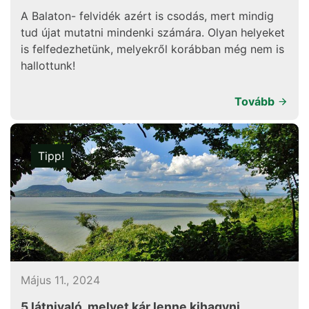
A Balaton- felvidék azért is csodás, mert mindig
tud újat mutatni mindenki számára. Olyan helyeket
is felfedezhetünk, melyekről korábban még nem is
hallottunk!
Tovább
Tipp!
Május 11., 2024
5 látnivaló, melyet kár lenne kihagyni