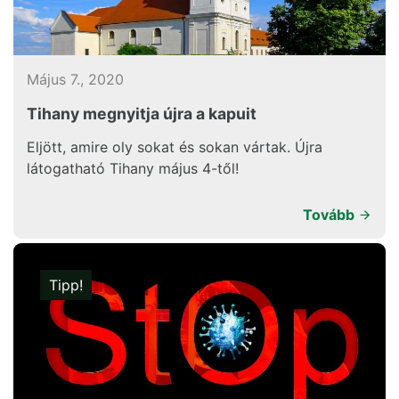
Május 7., 2020
Tihany megnyitja újra a kapuit
Eljött, amire oly sokat és sokan vártak. Újra
látogatható Tihany május 4-től!
Tovább
Tipp!