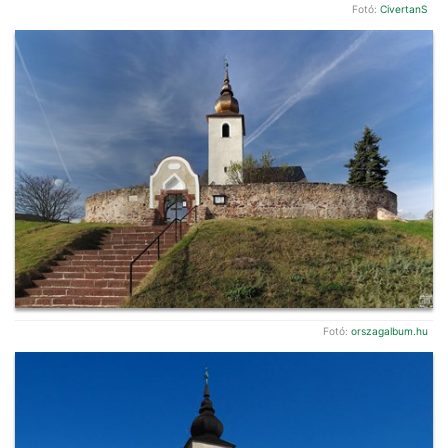
Fotó:
CivertanS
Fotó:
orszagalbum.hu