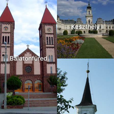
Keszthely
Balatonfüred