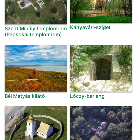
Kányavári-sziget
Szent Mihály templomrom
(Papsokai templomrom)
Bél Mátyás kilátó
Lóczy-barlang