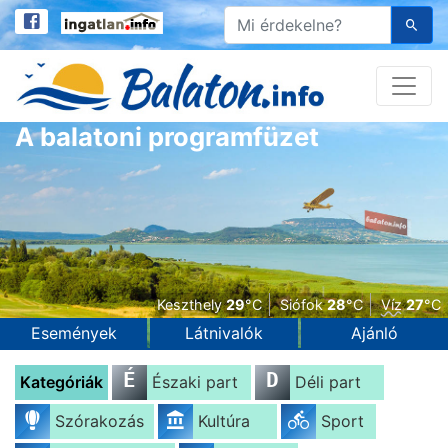
A balatoni programfüzet
Keszthely
29
°C
Siófok
28
°C
Víz
27
°C
Események
Látnivalók
Ajánló
É
D
Kategóriák
Északi part
Déli part
Szórakozás
Kultúra
Sport