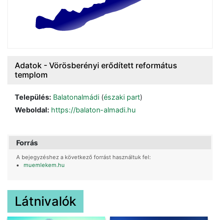
Adatok -
Vörösberényi erődített református
templom
Település:
Balatonalmádi
(
északi part
)
Weboldal:
https://balaton-almadi.hu
Forrás
A bejegyzéshez a következő forrás
t használtuk fel:
muemlekem.hu
Látnivalók