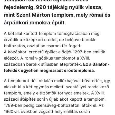
fejedelemig, 990 tájékáig nyúlik vissza,
mint Szent Márton templom, mely római és
árpádkori romokra épült.
A kőfallal kerített templom tömeghatásában még
érződik a középkori eredet, de belépve barokk
boltozatos, osztatlan csarnoktér fogad.
A középkori eredetű épület elődjét 1297-ben említik
először. A román-gótikus templomot a XVIII.
században barokk stílusban átépítették.
Ez a Balaton-
felvidék egyetlen megmaradt erődtemploma.
A templomot déli oldalán mellékhajóval bővítették, így
alakult ki a két egymás melletti szentéllyel rendelkező
templom, amely elé zömök tornyot emeltek. A XVIII.
századi átépítés során új ablakot kapott a templom,
1789-ben pedig csehsüveg-boltozattal látták el. Az
1960-as években végzett helyreállítás során