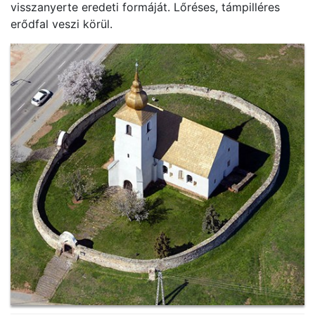
visszanyerte eredeti formáját. Lőréses, támpilléres
erődfal veszi körül.