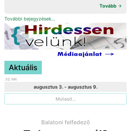
Tovább
További bejegyzések...
Aktuális
32
. hét
augusztus 3. - augusztus 9.
Mutasd…
Balatoni felfedező