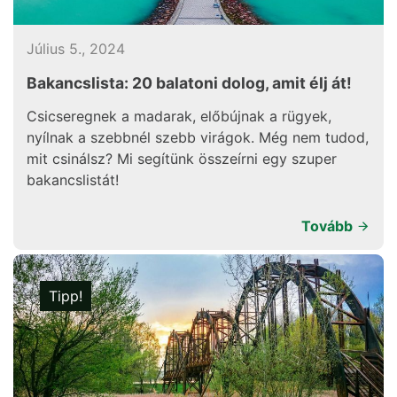
Július 5., 2024
Bakancslista: 20 balatoni dolog, amit élj át!
Csicseregnek a madarak, előbújnak a rügyek,
nyílnak a szebbnél szebb virágok. Még nem tudod,
mit csinálsz? Mi segítünk összeírni egy szuper
bakancslistát!
Tovább
Tipp!