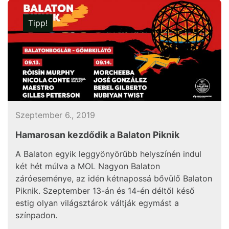
Tipp!
Szeptember 6., 2019
Hamarosan kezdődik a Balaton Piknik
A Balaton egyik leggyönyörűbb helyszínén indul
két hét múlva a MOL Nagyon Balaton
záróeseménye, az idén kétnapossá bővülő Balaton
Piknik. Szeptember 13-án és 14-én déltől késő
estig olyan világsztárok váltják egymást a
színpadon.