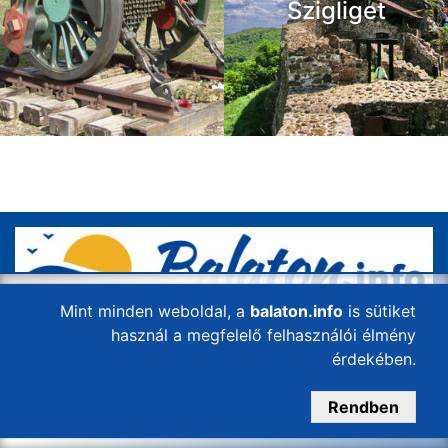
Szigliget
Mint minden weboldal, a
balaton.info
is sütiket
A balaton.info egy információs oldal, ahol az aktuális
használ a megfelelő felhasználói élmény
programok között kereshet az érdeklődő, legyen az
érdekében.
kultúrával, sporttal, szórakozással vagy akár
gasztronómiával kapcsolatos.
Rendben
Kapcsolat