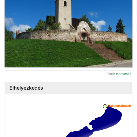
Fotó:
monyesz1
Elhelyezkedés