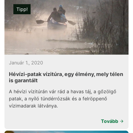
Tipp!
Január 1., 2020
Hévízi-patak vízitúra, egy élmény, mely télen
is garantált
A hévízi vízitúrán vár rád a havas táj, a gőzölgő
patak, a nyíló tündérrózsák és a felröppenő
vízimadarak látványa.
Tovább