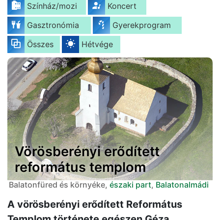
Színház/mozi
Koncert
Gasztronómia
Gyerekprogram
Összes
Hétvége
Vörösberényi erődített
református templom
Balatonfüred és környéke,
északi part
,
Balatonalmádi
A vörösberényi erődített Református
Templom története egészen Géza