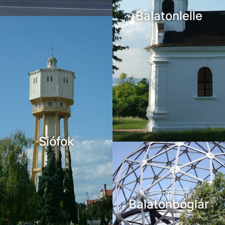
Balatonlelle
Siófok
Balatonboglár