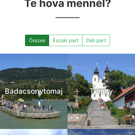
Te hova mennél?
Összes
Északi part
Déli part
Badacsonytomaj
Tihany