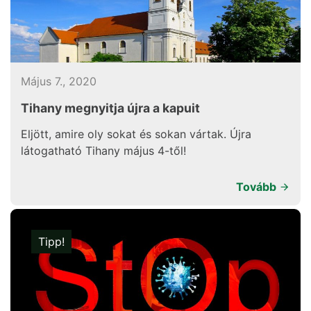
Május 7., 2020
Tihany megnyitja újra a kapuit
Eljött, amire oly sokat és sokan vártak. Újra
látogatható Tihany május 4-től!
Tovább
Tipp!