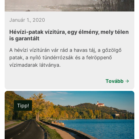
Január 1., 2020
Hévízi-patak vízitúra, egy élmény, mely télen
is garantált
A hévízi vízitúrán vár rád a havas táj, a gőzölgő
patak, a nyíló tündérrózsák és a felröppenő
vízimadarak látványa.
Tovább
Tipp!