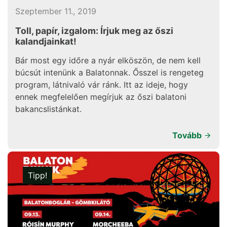
Szeptember 11., 2019
Toll, papír, izgalom: Írjuk meg az őszi
kalandjainkat!
Bár most egy időre a nyár elköszön, de nem kell
búcsút intenünk a Balatonnak. Ősszel is rengeteg
program, látnivaló vár ránk. Itt az ideje, hogy
ennek megfelelően megírjuk az őszi balatoni
bakancslistánkat.
Tovább
Tipp!