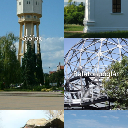
Siófok
Balatonboglár