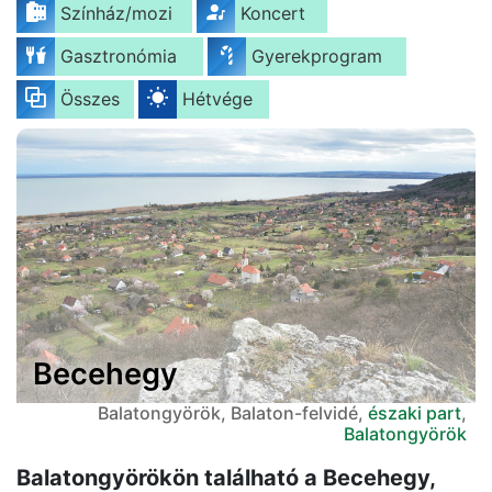
Színház/mozi
Koncert
Gasztronómia
Gyerekprogram
Összes
Hétvége
Becehegy
Balatongyörök, Balaton-felvidé,
északi part
,
Balatongyörök
Balatongyörökön található a Becehegy,