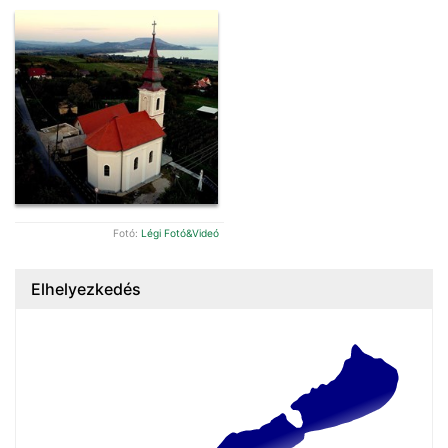
Fotó:
Légi Fotó&Videó
Elhelyezkedés