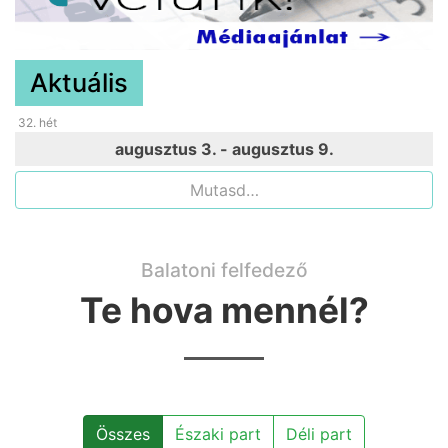
Aktuális
32
. hét
augusztus 3. - augusztus 9.
Mutasd…
Balatoni felfedező
Te hova mennél?
Összes
Északi part
Déli part