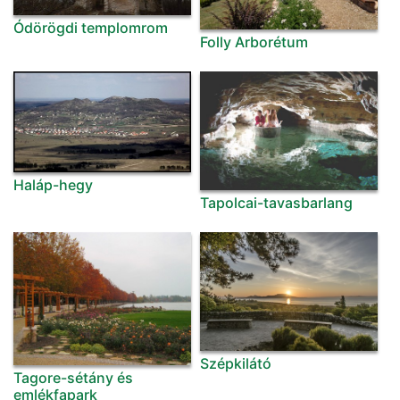
Ódörögdi templomrom
Folly Arborétum
Haláp-hegy
Tapolcai-tavasbarlang
Szépkilátó
Tagore-sétány és
emlékfapark