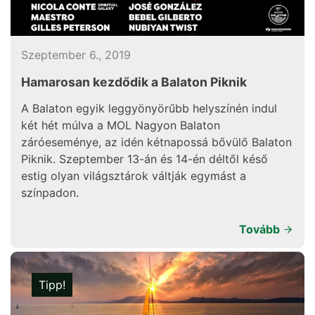
Szeptember 6., 2019
Hamarosan kezdődik a Balaton Piknik
A Balaton egyik leggyönyörűbb helyszínén indul
két hét múlva a MOL Nagyon Balaton
záróeseménye, az idén kétnapossá bővülő Balaton
Piknik. Szeptember 13-án és 14-én déltől késő
estig olyan világsztárok váltják egymást a
színpadon.
Tovább
Tipp!