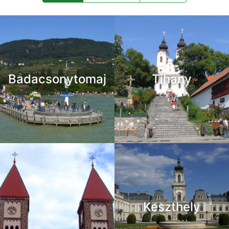
Badacsonytomaj
Tihany
Keszthely