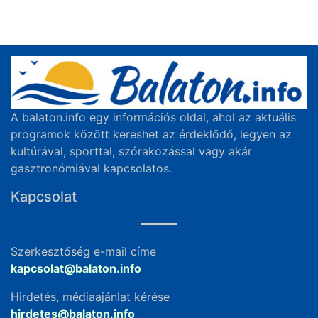
A balaton.info egy információs oldal, ahol az aktuális
programok között kereshet az érdeklődő, legyen az
kultúrával, sporttal, szórakozással vagy akár
gasztronómiával kapcsolatos.
Kapcsolat
Szerkesztőség e-mail címe
kapcsolat@balaton.info
Hirdetés, médiaajánlat kérése
hirdetes@balaton.info