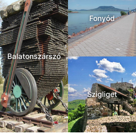
Fonyód
Balatonszárszó
Szigliget