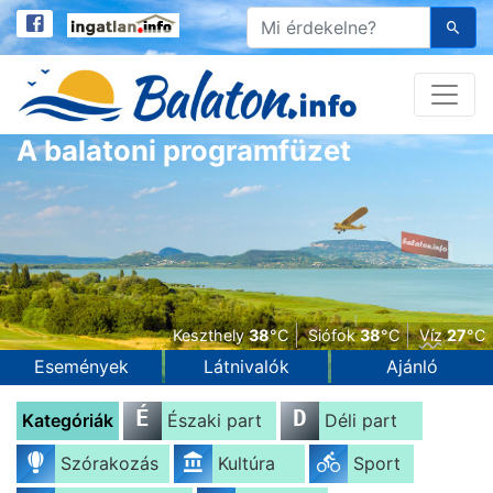
A balatoni programfüzet
Keszthely
38
°C
Siófok
38
°C
Víz
27
°C
Események
Látnivalók
Ajánló
É
D
Kategóriák
Északi part
Déli part
Szórakozás
Kultúra
Sport