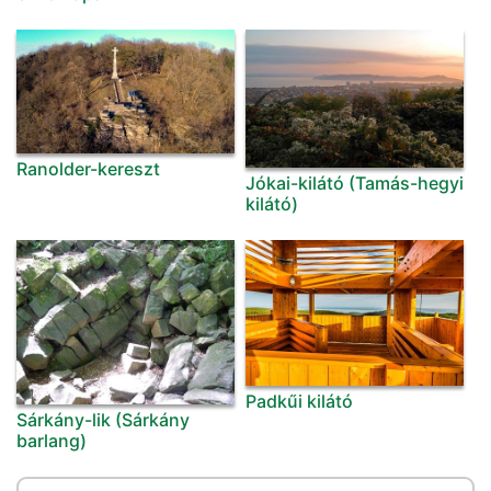
Ranolder-kereszt
Jókai-kilátó (Tamás-hegyi
kilátó)
Padkűi kilátó
Sárkány-lik (Sárkány
barlang)