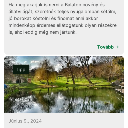
Ha meg akarjuk ismerni a Balaton növény és
állatvilágát, szeretnék teljes nyugalomban sétálni,
jó borokat kóstolni és finomat enni akkor
mindenképp érdemes ellátogatunk olyan részekre
is, ahol eddig még nem jártunk.
Tovább
Tipp!
Június 9., 2024